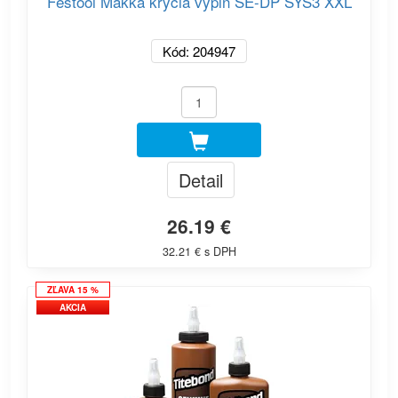
Festool Mäkká krycia výplň SE-DP SYS3 XXL
Kód: 204947
Detail
26.19 €
32.21 € s DPH
ZĽAVA 15 %
AKCIA