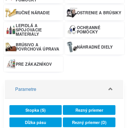
RUČNÉ NÁRADIE
OSTRENIE A BRÚSIKY
LEPIDLÁ A
OCHRANNÉ
SPOJOVACIE
POMÔCKY
MATERIÁLY
BRÚSIVO A
NÁHRADNÉ DIELY
POVRCHOVÁ ÚPRAVA
PRE ZÁKAZNÍKOV
Parametre
Stopka (S)
Rezný priemer
Dĺžka pásu
Rezný priemer (D)