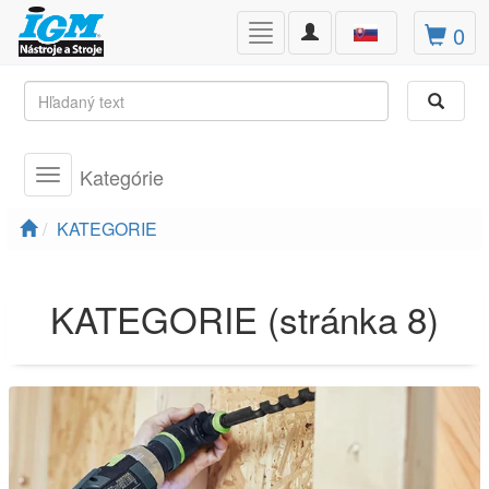
Toggle
0
Toggle
navigation
navigation
Kategórie
Toggle
navigation
KATEGORIE
KATEGORIE (stránka 8)