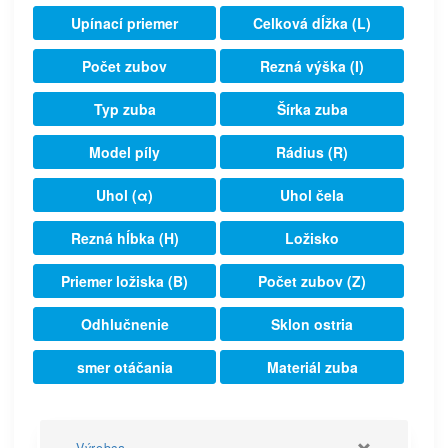
Upínací priemer
Celková dĺžka (L)
Počet zubov
Rezná výška (I)
Typ zuba
Šírka zuba
Model píly
Rádius (R)
Uhol (α)
Uhol čela
Rezná hĺbka (H)
Ložisko
Priemer ložiska (B)
Počet zubov (Z)
Odhlučnenie
Sklon ostria
smer otáčania
Materiál zuba