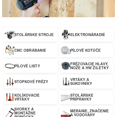
STOLÁRSKE STROJE
ELEKTRONÁRADIE
CNC OBRÁBANIE
PÍLOVÉ KOTÚČE
FRÉZOVACIE HLAVY,
PÍLOVÉ LISTY
NOŽE A HW ŽILETKY
VRTÁKY A
STOPKOVÉ FRÉZY
SUKOVNÍKY
KOLÍKOVACIE
STOLÁRSKE
VRTÁKY
PRÍPRAVKY
SVORKY A
MERANIE, ZNAČENIE
MONTÁŽNE
A VODOVÁHY
POMÔCKY