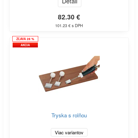
Detail
82.30 €
101.23 € s DPH
ZĽAVA 28 %
AKCIA
Tryska s rolňou
Viac variantov