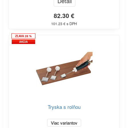
Detail
82.30 €
101.23 € s DPH
ZĽAVA 28 %
AKCIA
Tryska s rolňou
Viac variantov