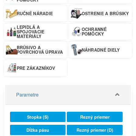
RUČNÉ NÁRADIE
OSTRENIE A BRÚSIKY
LEPIDLÁ A
OCHRANNÉ
SPOJOVACIE
POMÔCKY
MATERIÁLY
BRÚSIVO A
NÁHRADNÉ DIELY
POVRCHOVÁ ÚPRAVA
PRE ZÁKAZNÍKOV
Parametre
Stopka (S)
Rezný priemer
Dĺžka pásu
Rezný priemer (D)