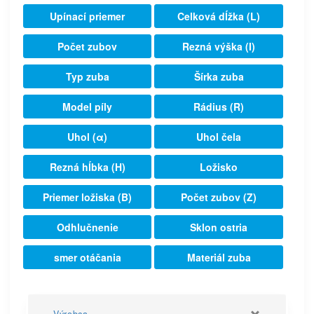
Upínací priemer
Celková dĺžka (L)
Počet zubov
Rezná výška (I)
Typ zuba
Šírka zuba
Model píly
Rádius (R)
Uhol (α)
Uhol čela
Rezná hĺbka (H)
Ložisko
Priemer ložiska (B)
Počet zubov (Z)
Odhlučnenie
Sklon ostria
smer otáčania
Materiál zuba