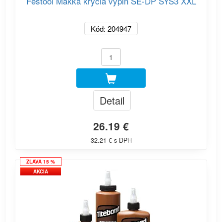
Festool Mäkká krycia výplň SE-DP SYS3 XXL
Kód: 204947
Detail
26.19 €
32.21 € s DPH
ZĽAVA 15 %
AKCIA