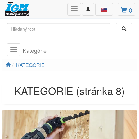
Toggle
0
Toggle
navigation
navigation
Kategórie
Toggle
navigation
KATEGORIE
KATEGORIE (stránka 8)