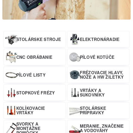
STOLÁRSKE STROJE
ELEKTRONÁRADIE
CNC OBRÁBANIE
PÍLOVÉ KOTÚČE
FRÉZOVACIE HLAVY,
PÍLOVÉ LISTY
NOŽE A HW ŽILETKY
VRTÁKY A
STOPKOVÉ FRÉZY
SUKOVNÍKY
KOLÍKOVACIE
STOLÁRSKE
VRTÁKY
PRÍPRAVKY
SVORKY A
MERANIE, ZNAČENIE
MONTÁŽNE
A VODOVÁHY
POMÔCKY