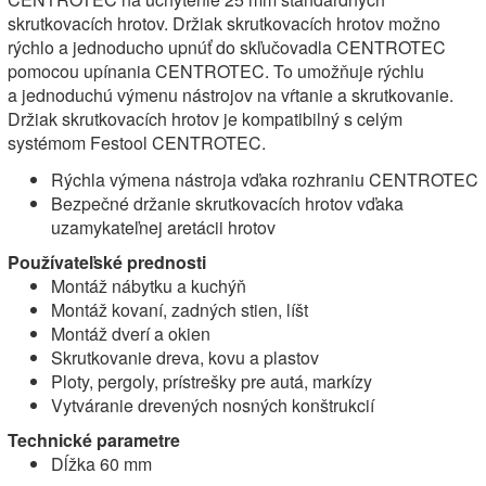
skrutkovacích hrotov. Držiak skrutkovacích hrotov možno
rýchlo a jednoducho upnúť do skľučovadla CENTROTEC
pomocou upínania CENTROTEC. To umožňuje rýchlu
a jednoduchú výmenu nástrojov na vŕtanie a skrutkovanie.
Držiak skrutkovacích hrotov je kompatibilný s celým
systémom Festool CENTROTEC.
Rýchla výmena nástroja vďaka rozhraniu CENTROTEC
Bezpečné držanie skrutkovacích hrotov vďaka
uzamykateľnej aretácii hrotov
Používateľské prednosti
Montáž nábytku a kuchýň
Montáž kovaní, zadných stien, líšt
Montáž dverí a okien
Skrutkovanie dreva, kovu a plastov
Ploty, pergoly, prístrešky pre autá, markízy
Vytváranie drevených nosných konštrukcií
Technické parametre
Dĺžka 60 mm