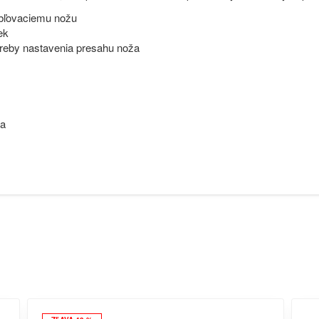
obľovaciemu nožu
ek
treby nastavenia presahu noža
va