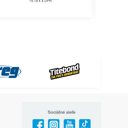
19.18 € s DPH
Sociálné sieťe