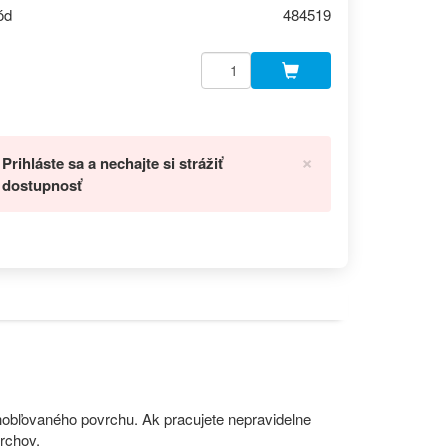
ód
484519
×
Prihláste sa a nechajte si strážiť
dostupnosť
hobľovaného povrchu. Ak pracujete nepravidelne
rchov.