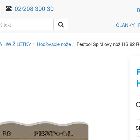
02/208 390 30
R
ČLÁNKY
A HW ŽILETKY
Hobľovacie nože
Festool Špirálový nôž HS 82 
C
S