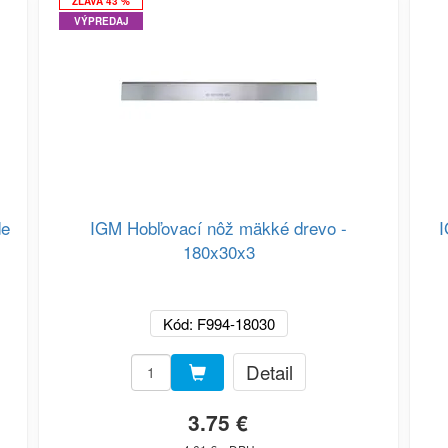
ZĽAVA 43 %
VÝPREDAJ
de
IGM Hobľovací nôž mäkké drevo -
I
180x30x3
Kód: F994-18030
Detail
3.75 €