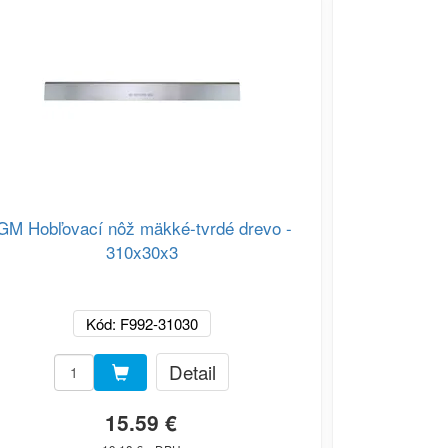
GM Hobľovací nôž mäkké-tvrdé drevo -
IGM Hobľov
310x30x3
4
Kód: F992-31030
Detail
15.59 €