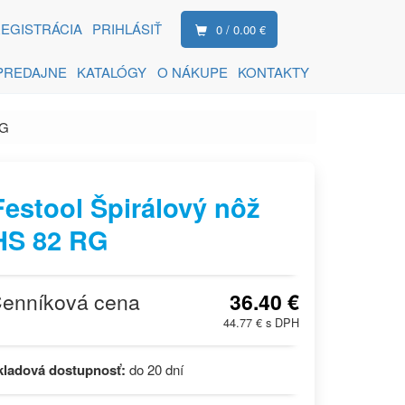
EGISTRÁCIA
PRIHLÁSIŤ
0 / 0.00 €
PREDAJNE
KATALÓGY
O NÁKUPE
KONTAKTY
RG
Festool Špirálový nôž
HS 82 RG
enníková cena
36.40 €
44.77 € s DPH
kladová dostupnosť:
do 20 dní