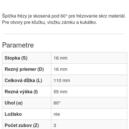
Špička frézy je skosená pod 60° pre frézovanie skrz materiál.
Pre otvory pre kľučku, vložku zámku a kukátko.
Stopka (S)
16 mm
Rezný priemer (D)
16 mm
Celková dĺžka (L)
110 mm
Rezná výška (I)
55 mm
Uhol (α)
60°
Ložisko
nie
Počet zubov (Z)
3