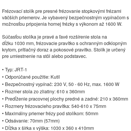
Frézovací stolík pre presné frézovanie stopkovými frézami
väčších priemerov. Je vybavený bezpečnostným vypínačom s
možnosťou pripojenia hornej frézky s výkonom až 1600 W.
Súčasťou stolíka je pravé a ľavé rozšírenie stola na
dĺžku 1030 mm, frézovacie pravítko s ochranným odklopným
krytom, prítlačný doraz a pokosové pravítko. Stolík je určený
pre umiestnenie na stôl alebo podstavec.
• Typ: JRT-1
• Odporúčané použitie: Kutil
• Bezpečnostný vypínač: 230 V, 50 - 60 Hz, max. 1600 W
• Rozmer stola zo zliatiny: 610 x 360mm
• Predĺženie pracovnej plochy predné a zadné: 210 x 360mm
• Rozmery frézovacieho pravítka: 540-610 x 75mm
• Maximálny priemer frézy pod stolíkom: 50mm
• Odsávanie: 70mm (57mm)
• Dĺžka x šírka x výška: 1030 x 360 x 410mm