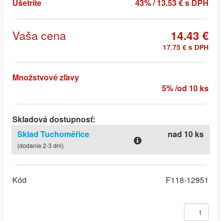
Ušetríte
43% / 13.53 € s DPH
Vaša cena
14.43 €
17.75 € s DPH
Množstvové zľavy
5% /od 10 ks
Skladová dostupnosť:
Sklad Tuchoměřice
nad 10 ks
(dodanie 2-3 dni)
Kód
F118-12951