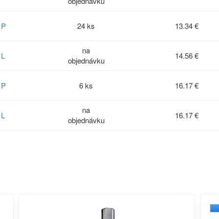
objednávku
 P
24 ks
13.34 €
na
 L
14.56 €
objednávku
 P
6 ks
16.17 €
na
 L
16.17 €
objednávku