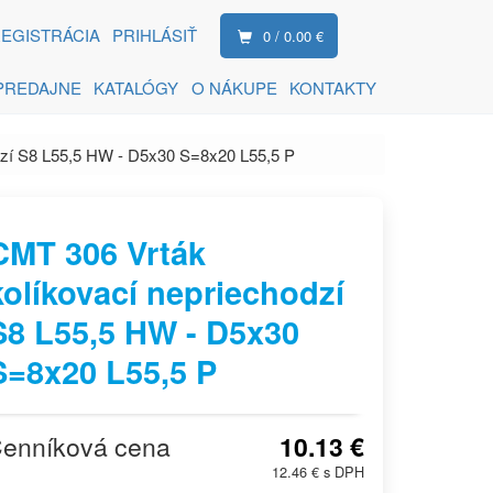
EGISTRÁCIA
PRIHLÁSIŤ
0 / 0.00 €
PREDAJNE
KATALÓGY
O NÁKUPE
KONTAKTY
dzí S8 L55,5 HW - D5x30 S=8x20 L55,5 P
CMT 306 Vrták
kolíkovací nepriechodzí
S8 L55,5 HW - D5x30
S=8x20 L55,5 P
enníková cena
10.13 €
12.46 € s DPH