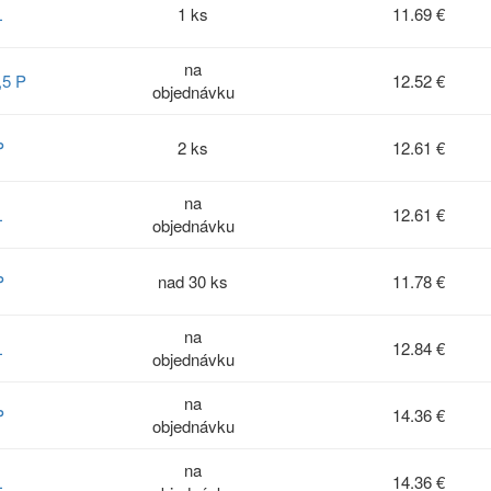
L
1 ks
11.69 €
na
,5 P
12.52 €
objednávku
P
2 ks
12.61 €
na
L
12.61 €
objednávku
P
nad 30 ks
11.78 €
na
L
12.84 €
objednávku
na
P
14.36 €
objednávku
na
L
14.36 €