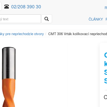
02/208 390 30
R
ČLÁNKY
áky pre nepriechodzie otvory
CMT 306 Vrták kolíkovací nepriecho
C