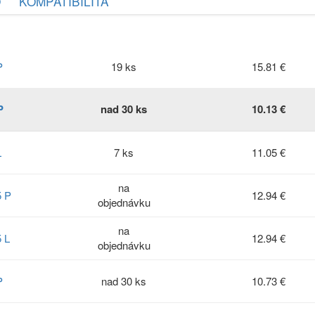
O
KOMPATIBILITA
P
19 ks
15.81 €
P
nad 30 ks
10.13 €
L
7 ks
11.05 €
na
5 P
12.94 €
objednávku
na
 L
12.94 €
objednávku
P
nad 30 ks
10.73 €