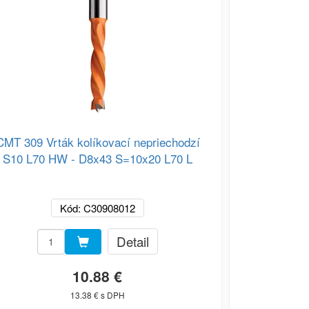
CMT 309 Vrták kolíkovací nepriechodzí
CMT 311 Vr
S10 L70 HW - D8x43 S=10x20 L70 L
S10 L70 H
Kód: C30908012
Detail
10.88 €
13.38 € s DPH