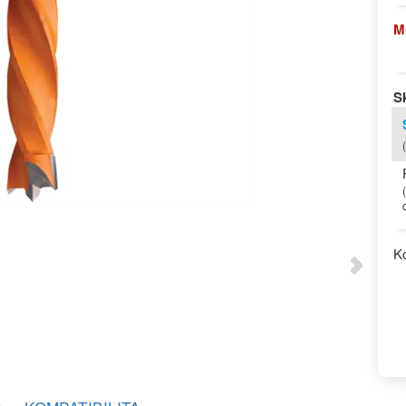
M
S
K