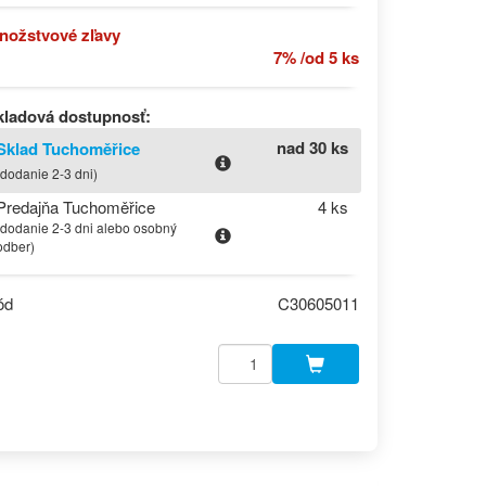
nožstvové zľavy
7% /od 5 ks
kladová dostupnosť:
nad 30 ks
Sklad Tuchoměřice
(dodanie 2-3 dni)
Predajňa Tuchoměřice
4 ks
(dodanie 2-3 dni alebo osobný
odber)
ód
C30605011