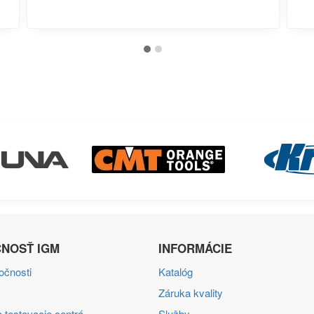
NOSŤ IGM
INFORMÁCIE
ločnosti
Katalóg
Záruka kvality
 testovacie centrá
Služby