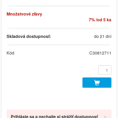
Množstvové zľavy
7% /od 5 ks
Skladová dostupnosť:
do 21 dní
Kód
C30812711
×
Prihláste sa a nechajte si strážiť dostupnosť