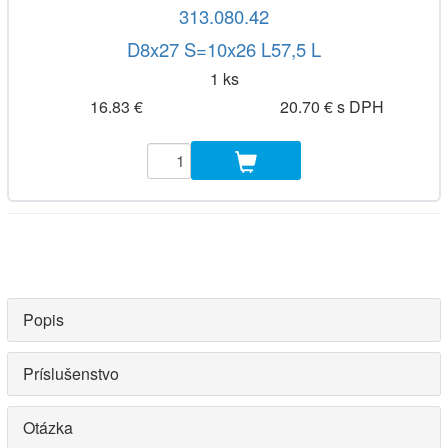
313.080.42
D8x27 S=10x26 L57,5 L
1 ks
16.83 €
20.70 € s DPH
Popis
Príslušenstvo
Otázka