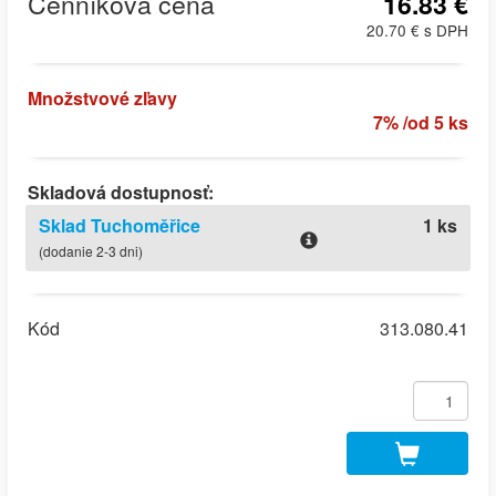
Cenníková cena
16.83 €
20.70 € s DPH
Množstvové zľavy
7% /od 5 ks
Skladová dostupnosť:
Sklad Tuchoměřice
1 ks
(dodanie 2-3 dni)
Kód
313.080.41