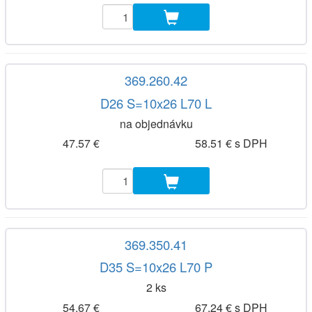
369.260.42
D26 S=10x26 L70 L
na objednávku
47.57 €
58.51 € s DPH
369.350.41
D35 S=10x26 L70 P
2 ks
54.67 €
67.24 € s DPH