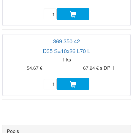
369.350.42
D35 S=10x26 L70 L
1 ks
54.67 €
67.24 € s DPH
Popis