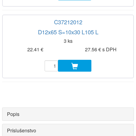
C37212012
D12x65 S=10x30 L105 L
3 ks
22.41 €
27.56 € s DPH
Popis
Príslušenstvo