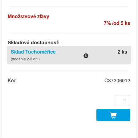
Množstvové zľavy
7% /od 5 ks
Skladová dostupnosť:
Sklad Tuchoměřice
2 ks
(dodanie 2-3 dni)
Kód
C37206012