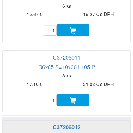
6 ks
15.67 €
19.27 € s DPH
C37206011
D6x65 S=10x30 L105 P
8 ks
17.10 €
21.03 € s DPH
C37206012