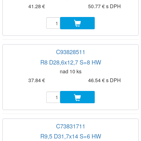
41.28 €
50.77 € s DPH
C93828511
R8 D28,6x12,7 S=8 HW
nad 10 ks
37.84 €
46.54 € s DPH
C73831711
R9,5 D31,7x14 S=6 HW