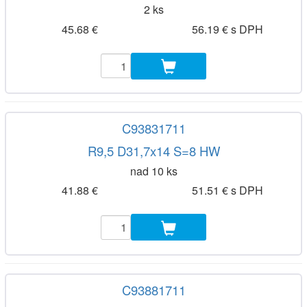
2 ks
45.68 €
56.19 € s DPH
C93831711
R9,5 D31,7x14 S=8 HW
nad 10 ks
41.88 €
51.51 € s DPH
C93881711