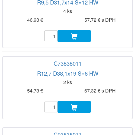
R9,5 D31,7x14 S=12 HW
4 ks
46.93 €
57.72 € s DPH
C73838011
R12,7 D38,1x19 S=6 HW
2 ks
54.73 €
67.32 € s DPH
C93838011