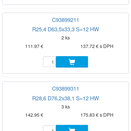
C93899211
R25,4 D63,5x33,3 S=12 HW
2 ks
111.97 €
137.72 € s DPH
C93899311
R28,6 D76,2x38,1 S=12 HW
3 ks
142.95 €
175.83 € s DPH