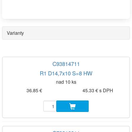
Varianty
C93814711
R1 D14,7x10 S=8 HW
nad 10 ks
36.85 €
45.33 € s DPH