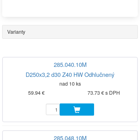
Varianty
285.040.10M
D250x3,2 d30 Z40 HW Odhlučnený
nad 10 ks
59.94 €
73.73 € s DPH
285.048.10M