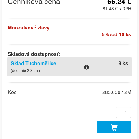
Cenníková cena
66.24 €
81.48 € s DPH
Množstvové zľavy
5% /od 10 ks
Skladová dostupnosť:
Sklad Tuchoměřice
8 ks
(dodanie 2-3 dni)
Kód
285.036.12M