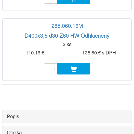
285.060.16M
D400x3,5 d30 Z60 HW Odhlučnený
3 ks
110.16 €
135.50 € s DPH
Popis
Otázka