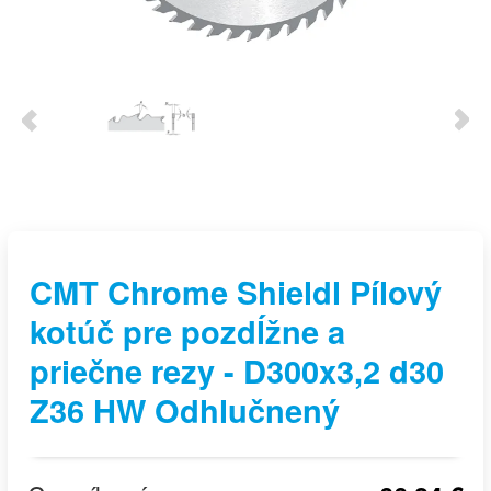
CMT Chrome Shieldl Pílový
kotúč pre pozdĺžne a
priečne rezy - D300x3,2 d30
Z36 HW Odhlučnený