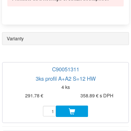
Varianty
C90051311
3ks profil A+A2 S=12 HW
4 ks
291.78 €
358.89 € s DPH