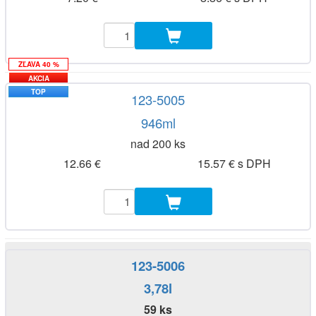
ZĽAVA 40 %
AKCIA
TOP
123-5005
946ml
nad 200 ks
12.66 €
15.57 € s DPH
123-5006
3,78l
59 ks