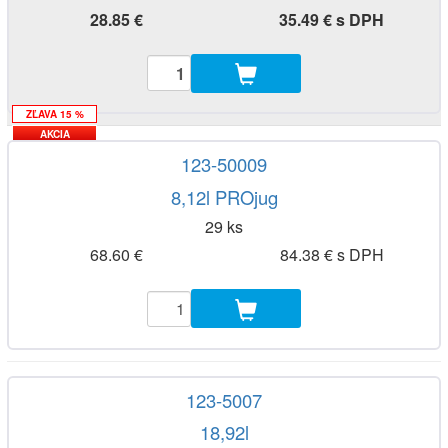
28.85 €
35.49 € s DPH
ZĽAVA 15 %
AKCIA
123-50009
8,12l PROjug
29 ks
68.60 €
84.38 € s DPH
123-5007
18,92l