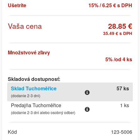
Ušetríte
15% / 6.25 € s DPH
Vaša cena
28.85 €
35.49 € s DPH
Množstvové zľavy
5% /od 4 ks
Skladová dostupnosť:
Sklad Tuchoměřice
57 ks
(dodanie 2-3 dni)
Predajňa Tuchoměřice
1 ks
(dodanie 2-3 dni alebo osobný odber)
Kód
123-5006