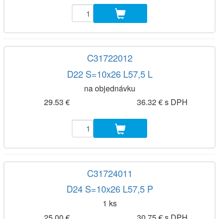
C31722012
D22 S=10x26 L57,5 L
na objednávku
29.53 €
36.32 € s DPH
C31724011
D24 S=10x26 L57,5 P
1 ks
25.00 €
30.75 € s DPH