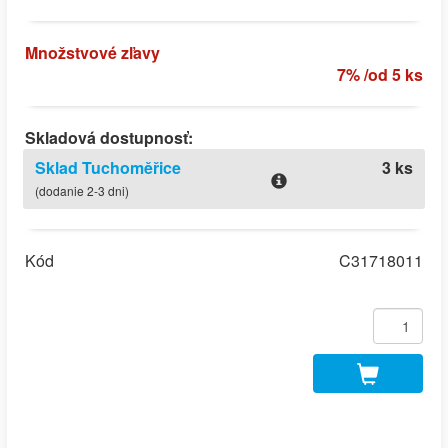
Množstvové zľavy
7% /od 5 ks
Skladová dostupnosť:
Sklad Tuchoměřice
3 ks
(dodanie 2-3 dni)
Kód
C31718011