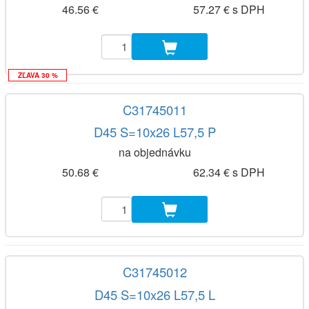
46.56 €
57.27 € s DPH
ZĽAVA 30 %
C31745011
D45 S=10x26 L57,5 P
na objednávku
50.68 €
62.34 € s DPH
C31745012
D45 S=10x26 L57,5 L