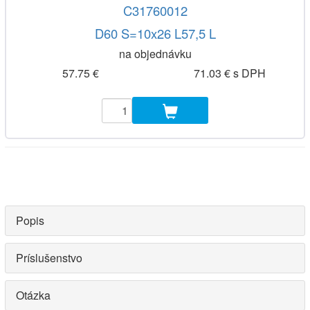
C31760012
D60 S=10x26 L57,5 L
na objednávku
57.75 €
71.03 € s DPH
Popis
Príslušenstvo
Otázka