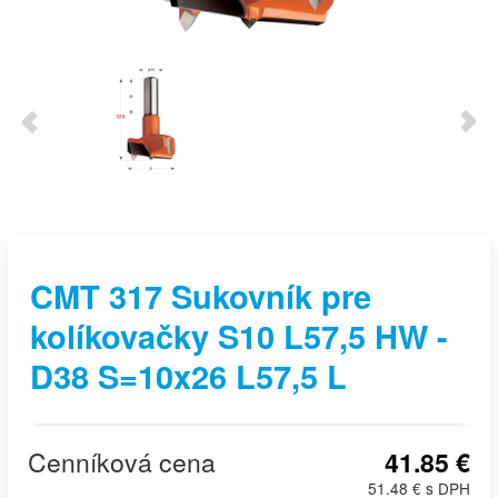
CMT 317 Sukovník pre
kolíkovačky S10 L57,5 HW -
D38 S=10x26 L57,5 L
Cenníková cena
41.85 €
51.48 € s DPH