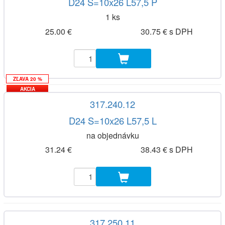
D24 S=10x26 L57,5 P
1 ks
25.00 €
30.75 € s DPH
ZĽAVA 20 %
AKCIA
317.240.12
D24 S=10x26 L57,5 L
na objednávku
31.24 €
38.43 € s DPH
317.250.11