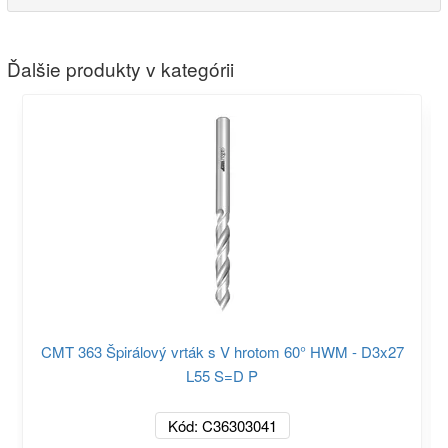
Ďalšie produkty v kategórii
CMT 363 Špirálový vrták s V hrotom 60° HWM - D3x27
L55 S=D P
Kód: C36303041