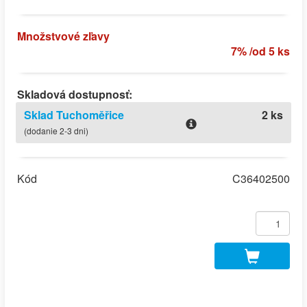
Množstvové zľavy
7% /od 5 ks
Skladová dostupnosť:
Sklad Tuchoměřice
2 ks
(dodanie 2-3 dni)
Kód
C36402500