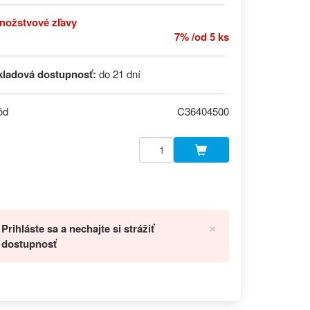
nožstvové zľavy
7% /od 5 ks
kladová dostupnosť:
do 21 dní
ód
C36404500
×
Prihláste sa a nechajte si strážiť
dostupnosť