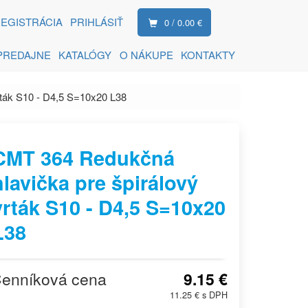
EGISTRÁCIA
PRIHLÁSIŤ
0 / 0.00 €
PREDAJNE
KATALÓGY
O NÁKUPE
KONTAKTY
rták S10 - D4,5 S=10x20 L38
CMT 364 Redukčná
hlavička pre špirálový
vrták S10 - D4,5 S=10x20
L38
enníková cena
9.15 €
11.25 € s DPH