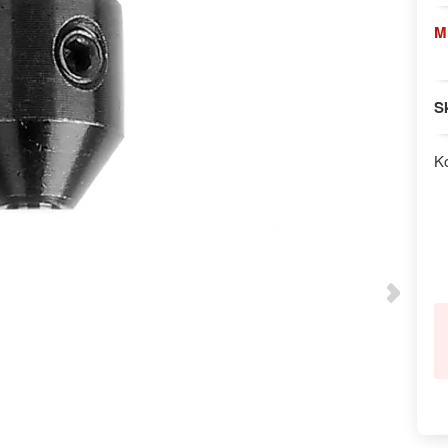
M
S
K