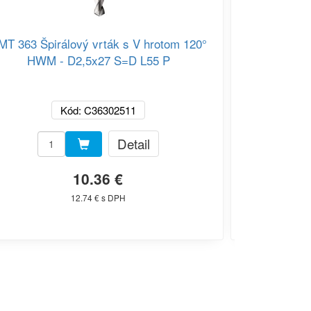
MT 363 Špirálový vrták s V hrotom 120°
CMT 363 Xt
HWM - D2,5x27 S=D L55 P
Kód: C36302511
Detail
10.36 €
12.74 € s DPH