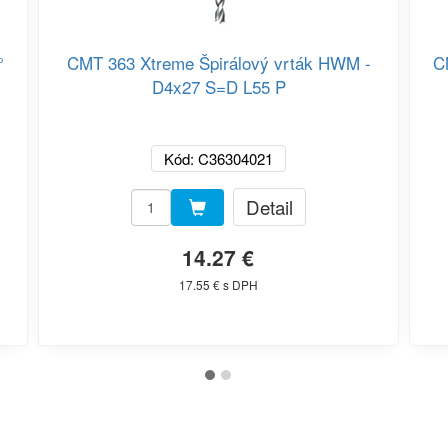
°
CMT 363 Xtreme Špirálový vrták HWM -
C
D4x27 S=D L55 P
Kód: C36304021
Detail
14.27 €
17.55 € s DPH