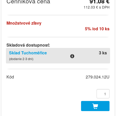
Cenníková cena
91.08 €
112.03 € s DPH
Množstvové zľavy
5% /od 10 ks
Skladová dostupnosť:
Sklad Tuchoměřice
3 ks
(dodanie 2-3 dni)
Kód
279.024.12U