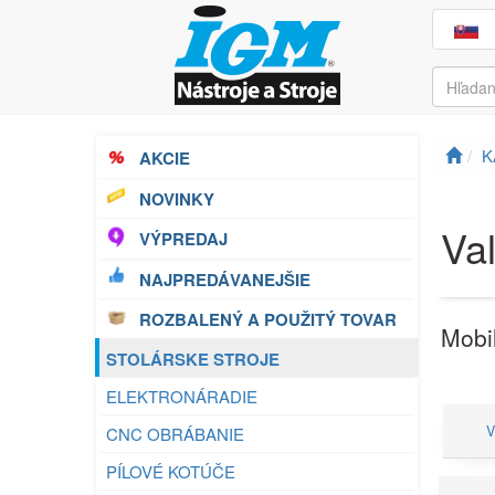
K
AKCIE
NOVINKY
Va
VÝPREDAJ
NAJPREDÁVANEJŠIE
ROZBALENÝ A POUŽITÝ TOVAR
Mobil
STOLÁRSKE STROJE
ELEKTRONÁRADIE
V
CNC OBRÁBANIE
PÍLOVÉ KOTÚČE