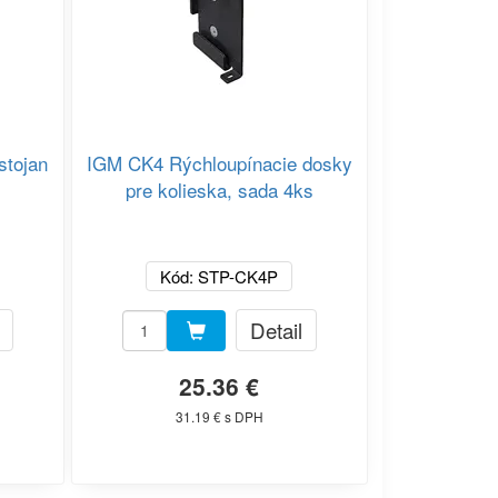
stojan
IGM CK4 Rýchloupínacie dosky
pre kolieska, sada 4ks
Kód: STP-CK4P
Detail
25.36 €
31.19 € s DPH