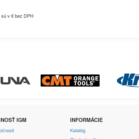
 sú v € bez DPH
NOSŤ IGM
INFORMÁCIE
ločnosti
Katalóg