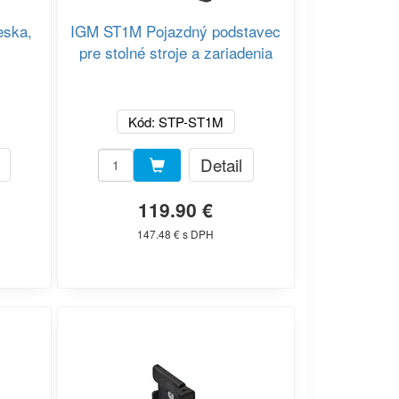
eska,
IGM ST1M Pojazdný podstavec
pre stolné stroje a zariadenia
Kód: STP-ST1M
Detail
119.90 €
147.48 € s DPH