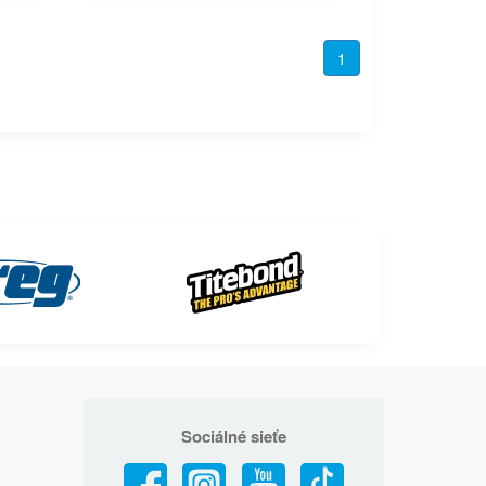
1
Sociálné sieťe