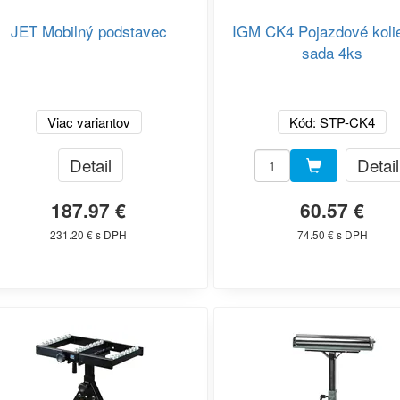
JET Mobilný podstavec
IGM CK4 Pojazdové koli
sada 4ks
Viac variantov
Kód: STP-CK4
Detail
Detail
187.97 €
60.57 €
231.20 € s DPH
74.50 € s DPH