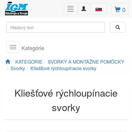
Toggle
0
Toggle
navigation
navigation
Kategórie
Toggle
navigation
KATEGORIE
SVORKY A MONTÁŽNE POMÔCKY
Svorky
Kliešťové rýchloupínacie svorky
Kliešťové rýchloupínacie
svorky