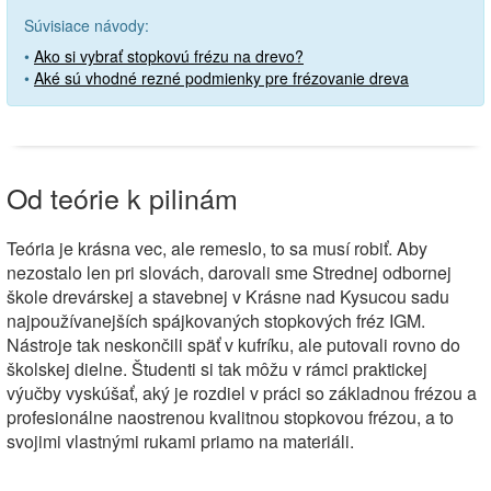
Súvisiace návody:
•
Ako si vybrať stopkovú frézu na drevo?
•
Aké sú vhodné rezné podmienky pre frézovanie dreva
Od teórie k pilinám
Teória je krásna vec, ale remeslo, to sa musí robiť. Aby
nezostalo len pri slovách, darovali sme Strednej odbornej
škole drevárskej a stavebnej v Krásne nad Kysucou sadu
najpoužívanejších spájkovaných stopkových fréz IGM.
Nástroje tak neskončili späť v kufríku, ale putovali rovno do
školskej dielne. Študenti si tak môžu v rámci praktickej
výučby vyskúšať, aký je rozdiel v práci so základnou frézou a
profesionálne naostrenou kvalitnou stopkovou frézou, a to
svojimi vlastnými rukami priamo na materiáli.