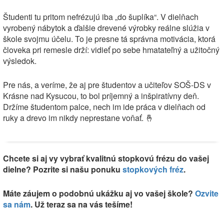
Študenti tu pritom nefrézujú iba „do šuplíka“. V dielňach
vyrobený nábytok a ďalšie drevené výrobky reálne slúžia v
škole svojmu účelu. To je presne tá správna motivácia, ktorá
človeka pri remesle drží: vidieť po sebe hmatateľný a užitočný
výsledok.
Pre nás, a veríme, že aj pre študentov a učiteľov SOŠ-DS v
Krásne nad Kysucou, to bol príjemný a inšpiratívny deň.
Držíme študentom palce, nech im ide práca v dielňach od
ruky a drevo im nikdy neprestane voňať. 🤞
Chcete si aj vy vybrať kvalitnú stopkovú frézu do vašej
dielne? Pozrite si našu ponuku
stopkových fréz
.
Máte záujem o podobnú ukážku aj vo vašej škole?
Ozvite
sa nám
. Už teraz sa na vás tešíme!