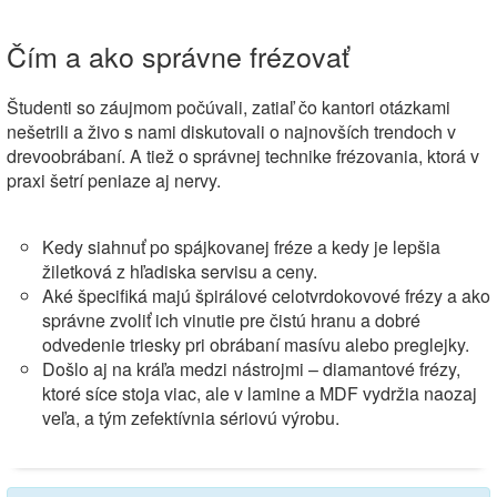
Čím a ako správne frézovať
Študenti so záujmom počúvali, zatiaľ čo kantori otázkami
nešetrili a živo s nami diskutovali o najnovších trendoch v
drevoobrábaní. A tiež o správnej technike frézovania, ktorá v
praxi šetrí peniaze aj nervy.
Kedy siahnuť po spájkovanej fréze a kedy je lepšia
žiletková z hľadiska servisu a ceny.
Aké špecifiká majú špirálové celotvrdokovové frézy a ako
správne zvoliť ich vinutie pre čistú hranu a dobré
odvedenie triesky pri obrábaní masívu alebo preglejky.
Došlo aj na kráľa medzi nástrojmi – diamantové frézy,
ktoré síce stoja viac, ale v lamine a MDF vydržia naozaj
veľa, a tým zefektívnia sériovú výrobu.