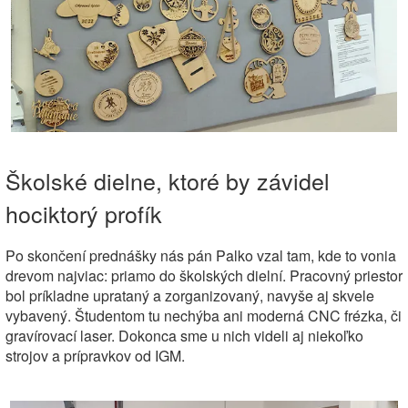
Školské dielne, ktoré by závidel
hociktorý profík
Po skončení prednášky nás pán Palko vzal tam, kde to vonia
drevom najviac: priamo do školských dielní. Pracovný priestor
bol príkladne uprataný a zorganizovaný, navyše aj skvele
vybavený. Študentom tu nechýba ani moderná CNC frézka, či
gravírovací laser. Dokonca sme u nich videli aj niekoľko
strojov a prípravkov od IGM.