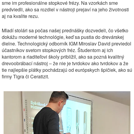
sme im profesionálne stopkové frézy. Na vzorkách sme
predviedli, ako sa rozdiel v nástroji prejaví na jeho životnosti
aj na kvalite rezu.
Mladí stolári sa počas našej prednášky dozvedeli, čo všetko
dokážu moderné technológie, keď sa pustia do drevárskej
dielne. Technologický odborník IGM Miroslav David previedol
účastníkov svetom stopkových fréz. Študentom aj ich
kantorom a riaditeľovi školy priblížil, ako sa pozná kvalitný
drevoobrábací nástroj – že nie je tvrdokov ako tvrdokov a že
tie najlepšie plátky pochádzajú od európskych špičiek, ako sú
firmy Tigra či Ceratizit.