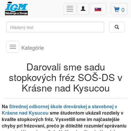
Toggle
0
Toggle
navigation
navigation
Kategórie
Toggle
navigation
Darovali sme sadu
stopkových fréz SOŠ-DS v
Krásne nad Kysucou
Na
Strednej odbornej škole drevárskej a stavebnej v
Krásne nad Kysucou
sme študentom ukázali rozdiely v
kvalite stopkových fréz. Vysvetlili sme im najčastejšie
chyby pri frézovaní, prečo je dôležité rozumieť správaniu