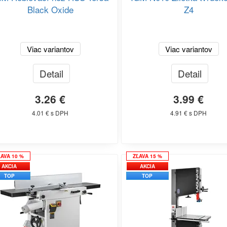
Black Oxide
Z4
Viac variantov
Viac variantov
Detail
Detail
3.26 €
3.99 €
4.01 € s DPH
4.91 € s DPH
ĽAVA 10 %
ZĽAVA 15 %
AKCIA
AKCIA
TOP
TOP