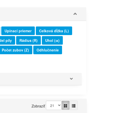
Upínací priemer
Celková dĺžka (L)
el píly
Rádius (R)
Uhol (α)
Počet zubov (Z)
Odhlučnenie
Zobraziť