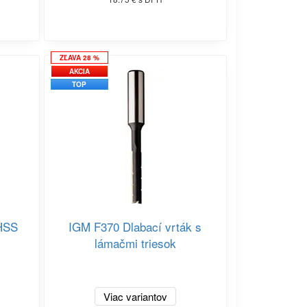
ZĽAVA 28 %
AKCIA
TOP
 HSS
IGM F370 Dlabací vrták s
lámačmi triesok
Viac variantov