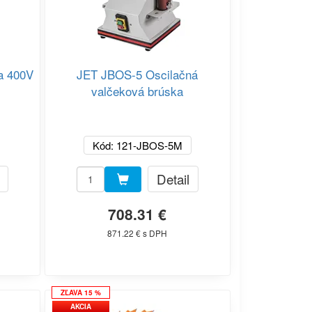
a 400V
JET JBOS-5 Oscilačná
valčeková brúska
Kód: 121-JBOS-5M
Detail
708.31 €
871.22 € s DPH
ZĽAVA 15 %
AKCIA