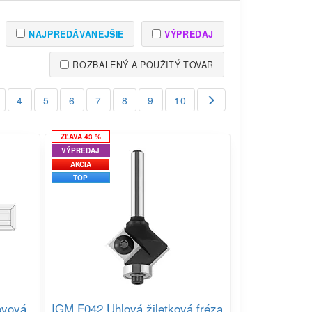
NAJPREDÁVANEJŠIE
VÝPREDAJ
ROZBALENÝ A POUŽITÝ TOVAR
4
5
6
7
8
9
10
ZĽAVA 43 %
VÝPREDAJ
AKCIA
TOP
ovová
IGM F042 Uhlová žiletková fréza