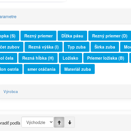
arametre
opka (S)
Rezný priemer
Dĺžka pásu
Rezný priemer (D)
čet zubov
Rezná výška (I)
Typ zuba
Šírka zuba
Mod
ol čela
Rezná hĺbka (H)
Ložisko
Priemer ložiska (B)
lon ostria
smer otáčania
Materiál zuba
Výrobca
radiť podľa