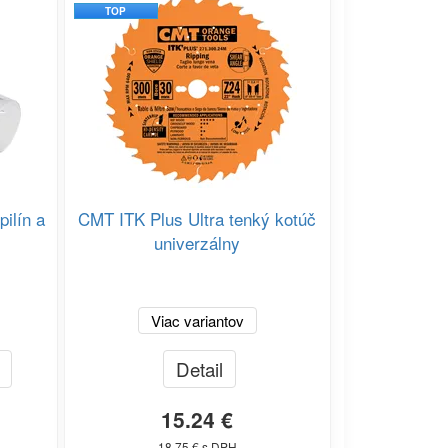
TOP
ilín a
CMT ITK Plus Ultra tenký kotúč
univerzálny
Viac variantov
Detail
15.24 €
18.75 € s DPH