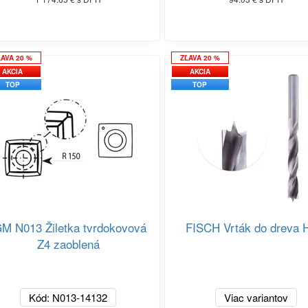
ĽAVA 20 %
ZĽAVA 20 %
AKCIA
AKCIA
TOP
TOP
GM N013 Žiletka tvrdokovová
FISCH Vrták do dreva
Z4 zaoblená
Kód: N013-14132
Viac variantov