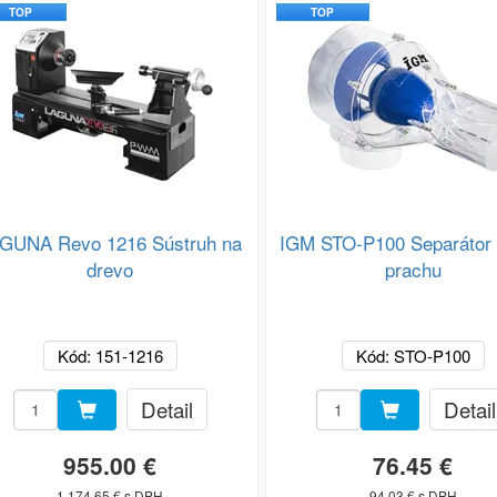
TOP
TOP
GUNA Revo 1216 Sústruh na
IGM STO-P100 Separátor p
drevo
prachu
Kód: 151-1216
Kód: STO-P100
Detail
Detail
955.00 €
76.45 €
1 174.65 € s DPH
94.03 € s DPH