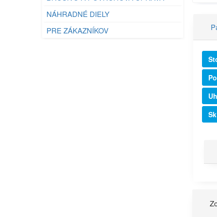
NÁHRADNÉ DIELY
P
PRE ZÁKAZNÍKOV
St
Po
Uh
Sk
Zo