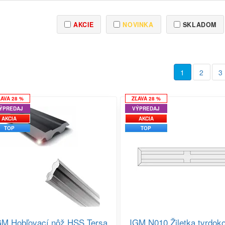
AKCIE
NOVINKA
SKLADOM
1
2
3
ĽAVA 28 %
ZĽAVA 28 %
ÝPREDAJ
VÝPREDAJ
AKCIA
AKCIA
TOP
TOP
GM Hobľovací nôž HSS Tersa
IGM N010 Žiletka tvrdok