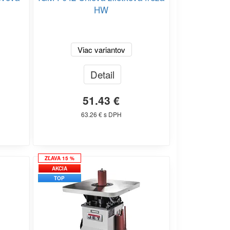
HW
Viac variantov
Detail
51.43 €
63.26 € s DPH
ZĽAVA 15 %
AKCIA
TOP