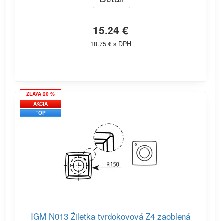
15.24 €
18.75 € s DPH
ZĽAVA 20 %
AKCIA
TOP
IGM N013 Žiletka tvrdokovová Z4 zaoblená