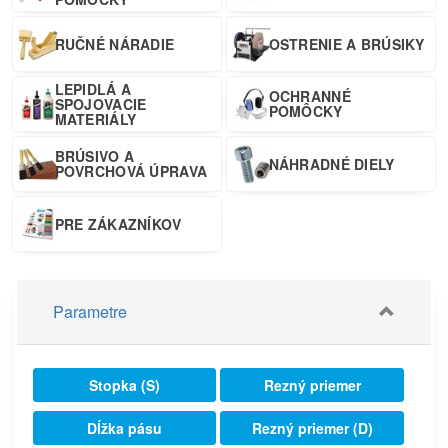
RUČNÉ NÁRADIE
OSTRENIE A BRÚSIKY
LEPIDLÁ A
OCHRANNÉ
SPOJOVACIE
POMÔCKY
MATERIÁLY
BRÚSIVO A
NÁHRADNÉ DIELY
POVRCHOVÁ ÚPRAVA
PRE ZÁKAZNÍKOV
Parametre
Stopka (S)
Rezný priemer
Dĺžka pásu
Rezný priemer (D)