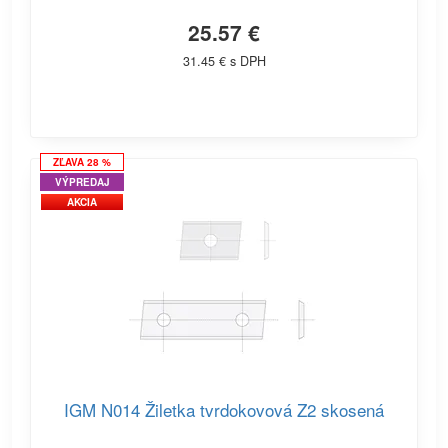
25.57 €
31.45 € s DPH
ZĽAVA 28 %
VÝPREDAJ
AKCIA
IGM N014 Žiletka tvrdokovová Z2 skosená