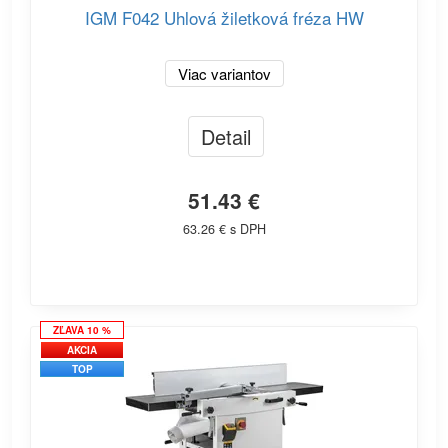
IGM F042 Uhlová žiletková fréza HW
Viac variantov
Detail
51.43 €
63.26 € s DPH
ZĽAVA 10 %
AKCIA
TOP