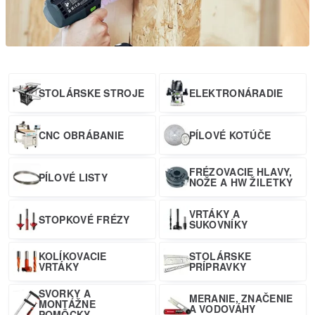
STOLÁRSKE STROJE
ELEKTRONÁRADIE
CNC OBRÁBANIE
PÍLOVÉ KOTÚČE
FRÉZOVACIE HLAVY,
PÍLOVÉ LISTY
NOŽE A HW ŽILETKY
VRTÁKY A
STOPKOVÉ FRÉZY
SUKOVNÍKY
KOLÍKOVACIE
STOLÁRSKE
VRTÁKY
PRÍPRAVKY
SVORKY A
MERANIE, ZNAČENIE
MONTÁŽNE
A VODOVÁHY
POMÔCKY