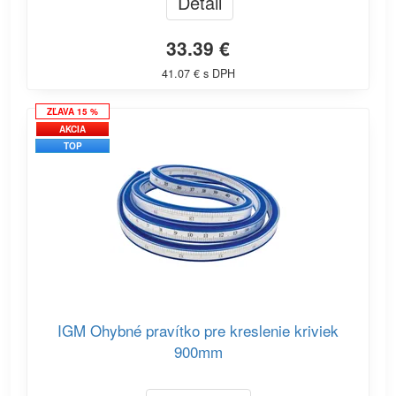
Detail
33.39 €
41.07 € s DPH
ZĽAVA 15 %
AKCIA
TOP
IGM Ohybné pravítko pre kreslenie kriviek
900mm