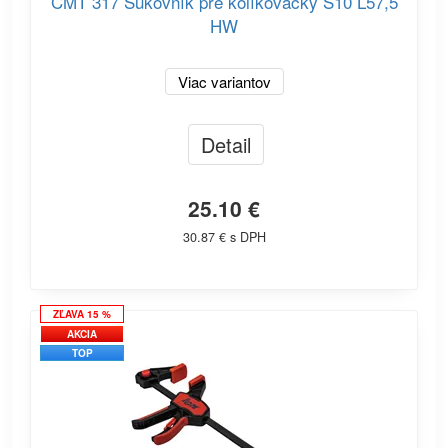
CMT 317 Sukovník pre kolíkovačky S10 L57,5
HW
Viac variantov
Detail
25.10 €
30.87 € s DPH
ZĽAVA 15 %
AKCIA
TOP