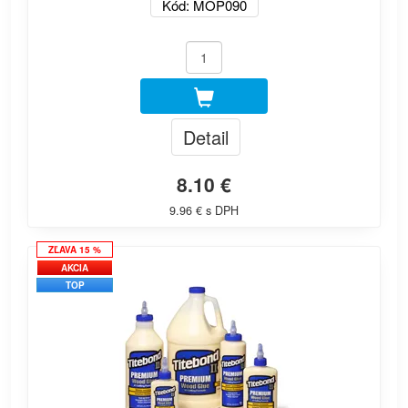
Kód: MOP090
Detail
8.10 €
9.96 € s DPH
ZĽAVA 15 %
AKCIA
TOP