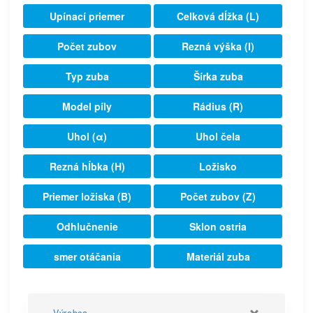
Upínací priemer
Celková dĺžka (L)
Počet zubov
Rezná výška (I)
Typ zuba
Šírka zuba
Model píly
Rádius (R)
Uhol (α)
Uhol čela
Rezná hĺbka (H)
Ložisko
Priemer ložiska (B)
Počet zubov (Z)
Odhlučnenie
Sklon ostria
smer otáčania
Materiál zuba