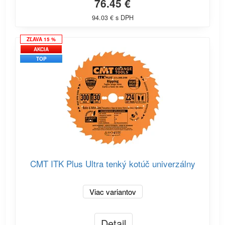
76.45 €
94.03 € s DPH
ZĽAVA 15 %
AKCIA
TOP
CMT ITK Plus Ultra tenký kotúč univerzálny
Viac variantov
Detail