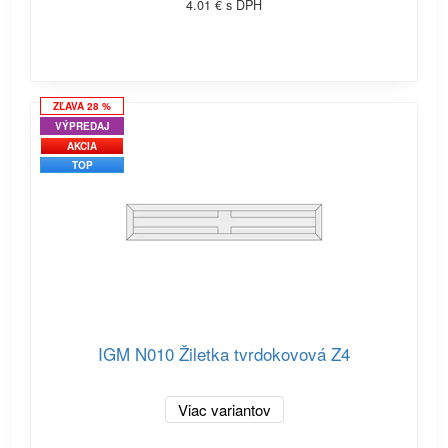
4.01 € s DPH
ZĽAVA 28 %
VÝPREDAJ
AKCIA
TOP
IGM N010 Žiletka tvrdokovová Z4
Viac variantov