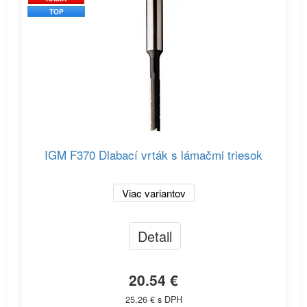
TOP
IGM F370 Dlabací vrták s lámačmi triesok
Viac variantov
Detail
20.54 €
25.26 € s DPH