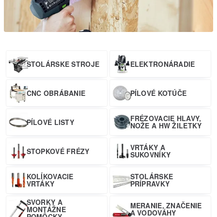
STOLÁRSKE STROJE
ELEKTRONÁRADIE
CNC OBRÁBANIE
PÍLOVÉ KOTÚČE
FRÉZOVACIE HLAVY,
PÍLOVÉ LISTY
NOŽE A HW ŽILETKY
VRTÁKY A
STOPKOVÉ FRÉZY
SUKOVNÍKY
KOLÍKOVACIE
STOLÁRSKE
VRTÁKY
PRÍPRAVKY
SVORKY A
MERANIE, ZNAČENIE
MONTÁŽNE
A VODOVÁHY
POMÔCKY