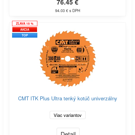
76.45 €
94.03 € s DPH
ZĽAVA 15 %
AKCIA
TOP
CMT ITK Plus Ultra tenký kotúč univerzálny
Viac variantov
Detail