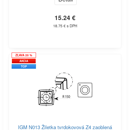
15.24 €
18.75 € s DPH
ZĽAVA 20 %
AKCIA
TOP
IGM N013 Žiletka tvrdokovová Z4 zaoblená