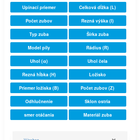
Upínací priemer
Celková dĺžka (L)
Počet zubov
Rezná výška (I)
Typ zuba
Šírka zuba
Model píly
Rádius (R)
Uhol (α)
Uhol čela
Rezná hĺbka (H)
Ložisko
Priemer ložiska (B)
Počet zubov (Z)
Odhlučnenie
Sklon ostria
smer otáčania
Materiál zuba