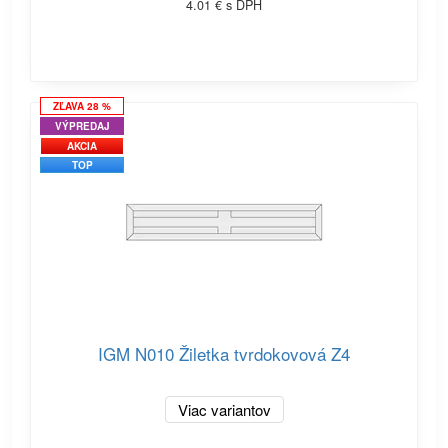
4.01 € s DPH
ZĽAVA 28 %
VÝPREDAJ
AKCIA
TOP
IGM N010 Žiletka tvrdokovová Z4
Viac variantov