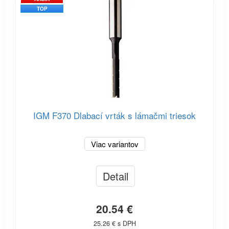
TOP
IGM F370 Dlabací vrták s lámačmi triesok
Viac variantov
Detail
20.54 €
25.26 € s DPH