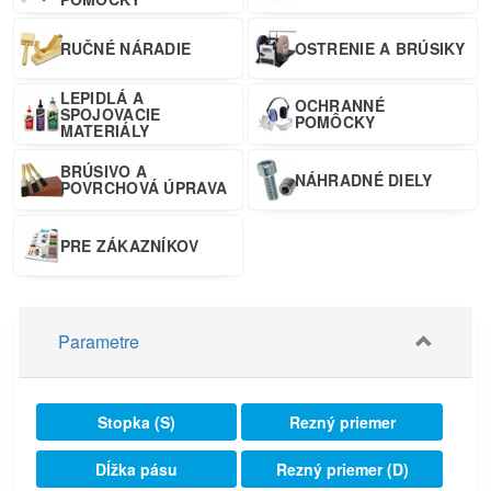
RUČNÉ NÁRADIE
OSTRENIE A BRÚSIKY
LEPIDLÁ A
OCHRANNÉ
SPOJOVACIE
POMÔCKY
MATERIÁLY
BRÚSIVO A
NÁHRADNÉ DIELY
POVRCHOVÁ ÚPRAVA
PRE ZÁKAZNÍKOV
Parametre
Stopka (S)
Rezný priemer
Dĺžka pásu
Rezný priemer (D)