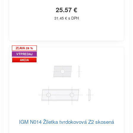
25.57 €
31.45 € s DPH
ZĽAVA 28 %
VÝPREDAJ
AKCIA
IGM N014 Žiletka tvrdokovová Z2 skosená