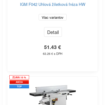
IGM F042 Uhlová žiletková fréza HW
Viac variantov
Detail
51.43 €
63.26 € s DPH
ZĽAVA 10 %
AKCIA
TOP