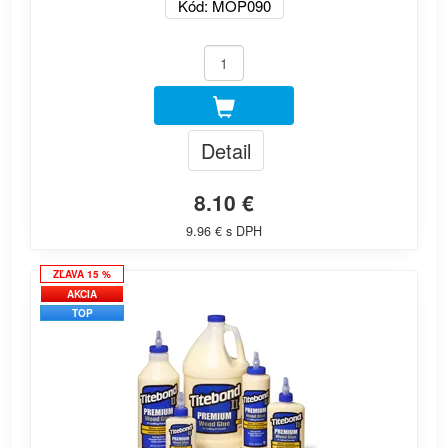
Kód: MOP090
Detail
8.10 €
9.96 € s DPH
ZĽAVA 15 %
AKCIA
TOP