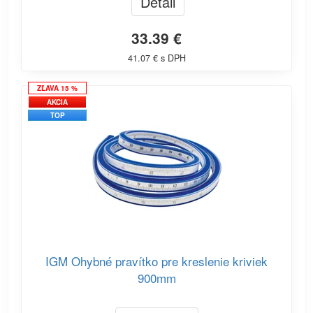
Detail
33.39 €
41.07 € s DPH
ZĽAVA 15 %
AKCIA
TOP
IGM Ohybné pravítko pre kreslenie kriviek
900mm