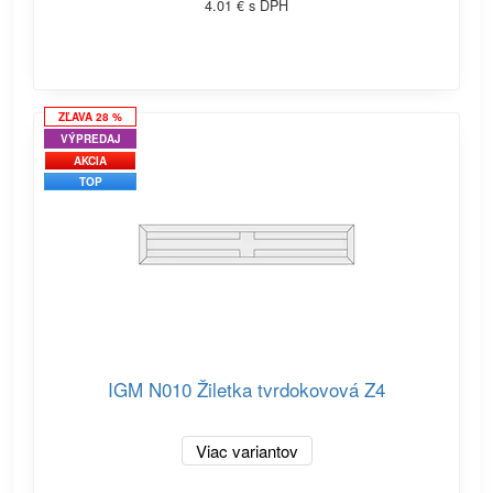
4.01 € s DPH
ZĽAVA 28 %
VÝPREDAJ
AKCIA
TOP
IGM N010 Žiletka tvrdokovová Z4
Viac variantov