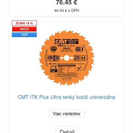
76.45 €
94.03 € s DPH
ZĽAVA 15 %
AKCIA
TOP
CMT ITK Plus Ultra tenký kotúč univerzálny
Viac variantov
Detail