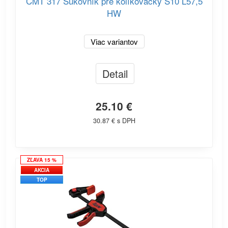
CMT 317 Sukovník pre kolíkovačky S10 L57,5
HW
Viac variantov
Detail
25.10 €
30.87 € s DPH
ZĽAVA 15 %
AKCIA
TOP