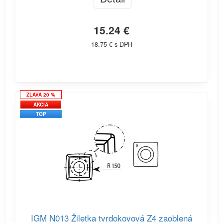
15.24 €
18.75 € s DPH
ZĽAVA 20 %
AKCIA
TOP
IGM N013 Žiletka tvrdokovová Z4 zaoblená