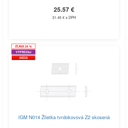
25.57 €
31.45 € s DPH
ZĽAVA 28 %
VÝPREDAJ
AKCIA
IGM N014 Žiletka tvrdokovová Z2 skosená