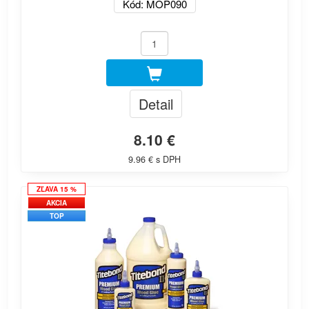
Kód: MOP090
Detail
8.10 €
9.96 € s DPH
ZĽAVA 15 %
AKCIA
TOP