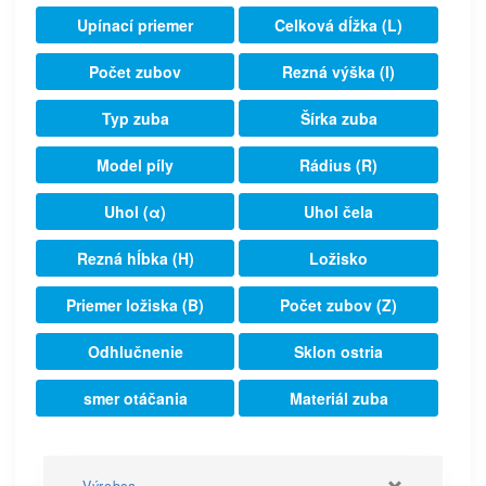
Upínací priemer
Celková dĺžka (L)
Počet zubov
Rezná výška (I)
Typ zuba
Šírka zuba
Model píly
Rádius (R)
Uhol (α)
Uhol čela
Rezná hĺbka (H)
Ložisko
Priemer ložiska (B)
Počet zubov (Z)
Odhlučnenie
Sklon ostria
smer otáčania
Materiál zuba