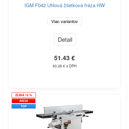
IGM F042 Uhlová žiletková fréza HW
Viac variantov
Detail
51.43 €
63.26 € s DPH
ZĽAVA 10 %
AKCIA
TOP