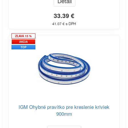
Detail
33.39 €
41.07 € s DPH
ZĽAVA 15 %
AKCIA
TOP
IGM Ohybné pravítko pre kreslenie kriviek
900mm