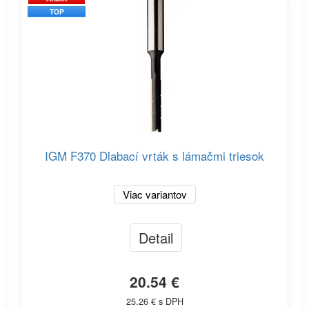
TOP
IGM F370 Dlabací vrták s lámačmi triesok
Viac variantov
Detail
20.54 €
25.26 € s DPH