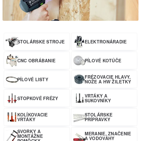
STOLÁRSKE STROJE
ELEKTRONÁRADIE
CNC OBRÁBANIE
PÍLOVÉ KOTÚČE
FRÉZOVACIE HLAVY,
PÍLOVÉ LISTY
NOŽE A HW ŽILETKY
VRTÁKY A
STOPKOVÉ FRÉZY
SUKOVNÍKY
KOLÍKOVACIE
STOLÁRSKE
VRTÁKY
PRÍPRAVKY
SVORKY A
MERANIE, ZNAČENIE
MONTÁŽNE
A VODOVÁHY
POMÔCKY