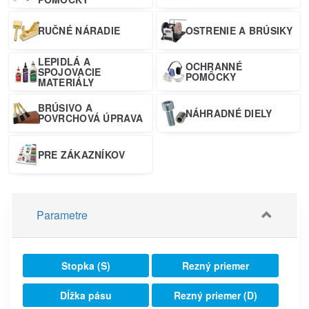
RUČNÉ NÁRADIE
OSTRENIE A BRÚSIKY
LEPIDLÁ A
OCHRANNÉ
SPOJOVACIE
POMÔCKY
MATERIÁLY
BRÚSIVO A
NÁHRADNÉ DIELY
POVRCHOVÁ ÚPRAVA
PRE ZÁKAZNÍKOV
Parametre
Stopka (S)
Rezný priemer
Dĺžka pásu
Rezný priemer (D)