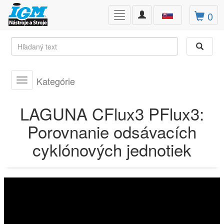
Toggle
0
Toggle
navigation
navigation
Kategórie
Toggle
navigation
LAGUNA CFlux3 PFlux3:
Porovnanie odsávacích
cyklónových jednotiek