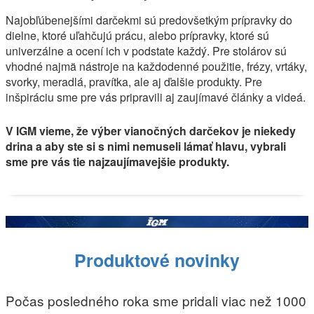
Najobľúbenejšími darčekmi sú predovšetkým prípravky do
dielne, ktoré uľahčujú prácu, alebo prípravky, ktoré sú
univerzálne a ocení ich v podstate každý. Pre stolárov sú
vhodné najmä nástroje na každodenné použitie, frézy, vrtáky,
svorky, meradlá, pravítka, ale aj ďalšie produkty. Pre
inšpiráciu sme pre vás pripravili aj zaujímavé články a videá.
V IGM vieme, že výber vianočných darčekov je niekedy
drina a aby ste si s nimi nemuseli lámať hlavu, vybrali
sme pre vás tie najzaujímavejšie produkty.
Produktové novinky
Počas posledného roka sme pridali viac než 1000