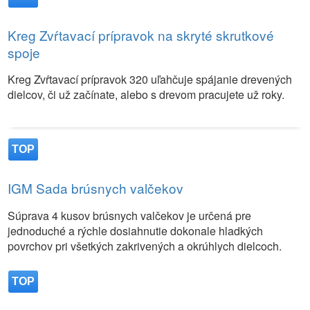
Kreg Zvŕtavací prípravok na skryté skrutkové
spoje
Kreg Zvŕtavací prípravok 320 uľahčuje spájanie drevených
dielcov, či už začínate, alebo s drevom pracujete už roky.
TOP
IGM Sada brúsnych valčekov
Súprava 4 kusov brúsnych valčekov je určená pre
jednoduché a rýchle dosiahnutie dokonale hladkých
povrchov pri všetkých zakrivených a okrúhlych dielcoch.
TOP