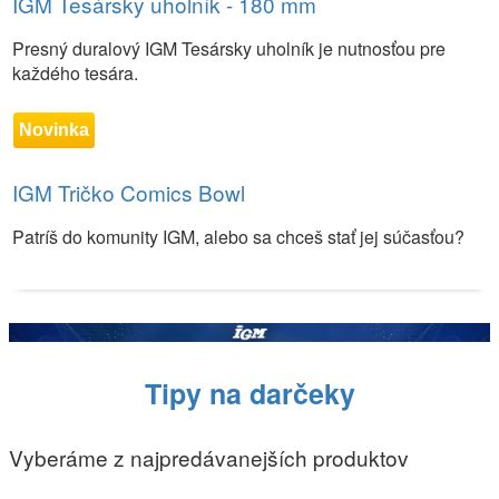
IGM Tesársky uholník - 180 mm
Presný duralový IGM Tesársky uholník je nutnosťou pre
každého tesára.
Novinka
IGM Tričko Comics Bowl
Patríš do komunity IGM, alebo sa chceš stať jej súčasťou?
Tipy na darčeky
Vyberáme z najpredávanejších produktov